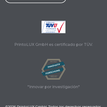
PrintoLUX GmbH es certificado por TÜV.
"Innovar por investigación"
©2026 PrintoLUX GmbH. Todos los derechos reservados.